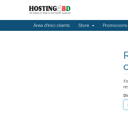
Àrea d'Inici clients
Store
Promocions
Fo
re
Di