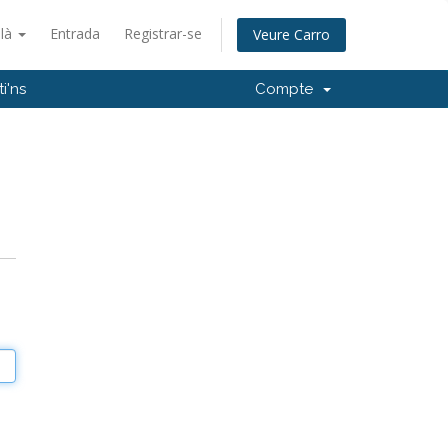
alà
Entrada
Registrar-se
Veure Carro
i'ns
Compte