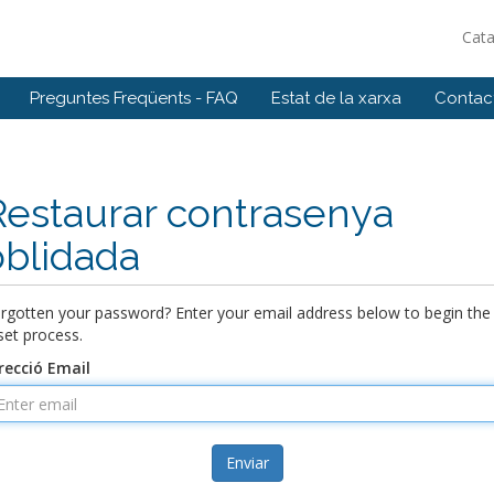
Cat
Preguntes Freqüents - FAQ
Estat de la xarxa
Contact
Restaurar contrasenya
oblidada
rgotten your password? Enter your email address below to begin the
set process.
recció Email
Enviar