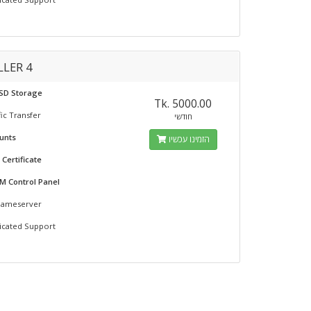
LLER 4
SSD Storage
Tk. 5000.00
ic Transfer
חודשי
unts
הזמינו עכשיו
 Certificate
M Control Panel
 Nameserver
icated Support