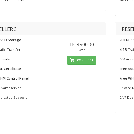
ELLER 3
RESE
 SSD Storage
200 GB 
Tk. 3500.00
afic Transfer
4 TB
Traf
חודשי
counts
200 Acco
הזמינו עכשיו
L Certificate
Free SSL
HM Control Panel
Free WH
e Nameserver
Private
edicated Support
24/7 Ded