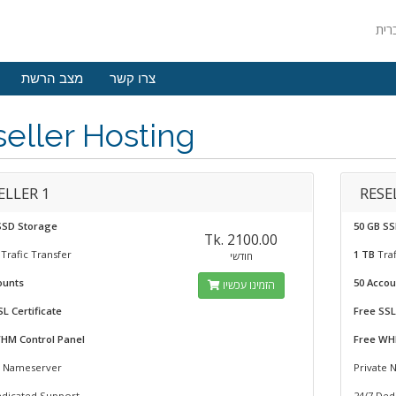
צרו קשר
מצב הרשת
eller Hosting
ELLER 1
RESE
SSD Storage
50 GB S
Tk. 2100.00
Trafic Transfer
1 TB
Traf
חודשי
ounts
50 Accou
הזמינו עכשיו
L Certificate
Free SSL
HM Control Panel
Free WH
e Nameserver
Private
edicated Support
24/7 Ded