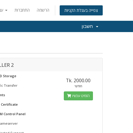
הרשמה
התחברות
עברית
צפייה בעגלת הקניות
חשבון
LLER 2
SD Storage
Tk. 2000.00
ic Transfer
חודשי
nts
הזמינו עכשיו
 Certificate
M Control Panel
 Nameserver
icated Support