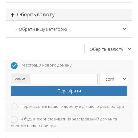
Оберіть валюту
Реєстрація нового домену
www.
Перевірити
Перенесення вашого домену від іншого реєстратора
Я буду використовувати зареєстрований домен та
оновлю name-сервери