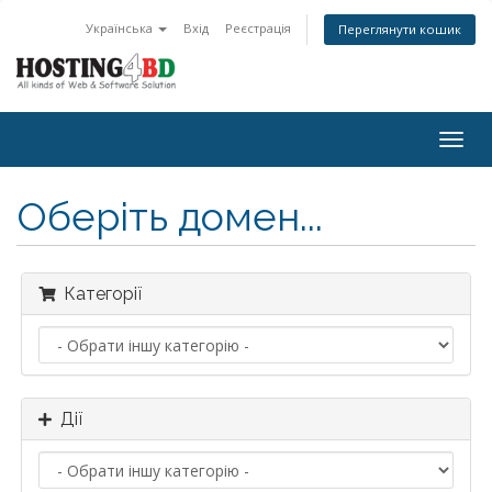
Українська
Вхід
Реєстрація
Переглянути кошик
Togg
navig
Оберіть домен...
Категорії
Дії