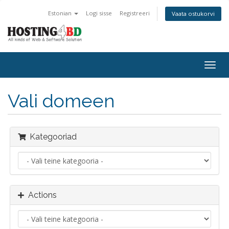
Estonian
Logi sisse
Registreeri
Vaata ostukorvi
Togg
navig
Vali domeen
Kategooriad
Actions