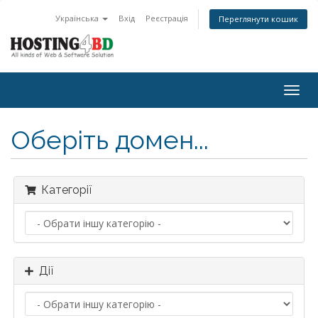
Українська
Вхід
Реєстрація
Переглянути кошик
Togg
navig
Оберіть домен...
Категорії
Дії