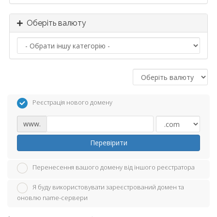
Оберіть валюту
Реєстрація нового домену
www.
Перевірити
Перенесення вашого домену від іншого реєстратора
Я буду використовувати зареєстрований домен та
оновлю name-сервери