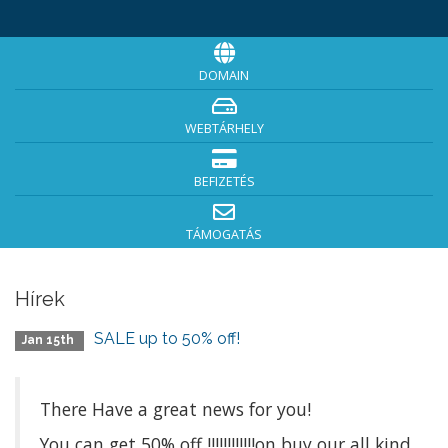
DOMAIN
WEBTÁRHELY
BEFIZETÉS
TÁMOGATÁS
Hírek
SALE up to 50% off!
Jan 15th
There Have a great news for you!
You can get 50% off !!!!!!!!!!!!on buy our all kind