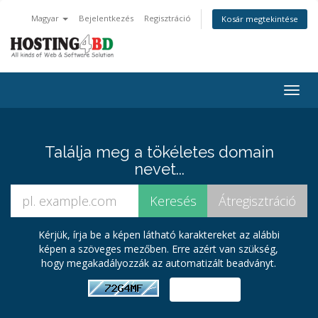
Magyar
Bejelentkezés
Regisztráció
Kosár megtekintése
Váltá
a
navig
Találja meg a tökéletes domain
nevet...
Kérjük, írja be a képen látható karaktereket az alábbi
képen a szöveges mezőben. Erre azért van szükség,
hogy megakadályozzák az automatizált beadványt.