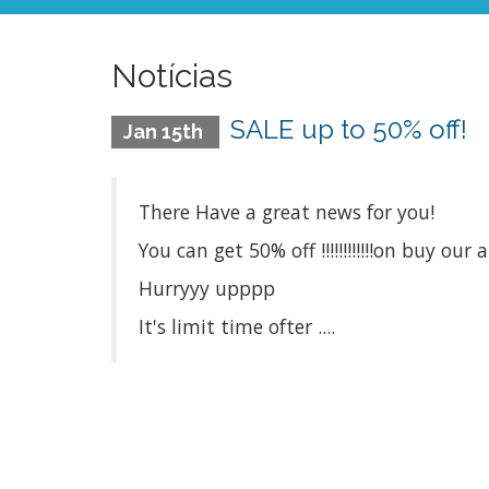
Notícias
SALE up to 50% off!
Jan 15th
There Have a great news for you!
You can get 50% off !!!!!!!!!!!!on buy our 
Hurryyy upppp
It's limit time ofter ....