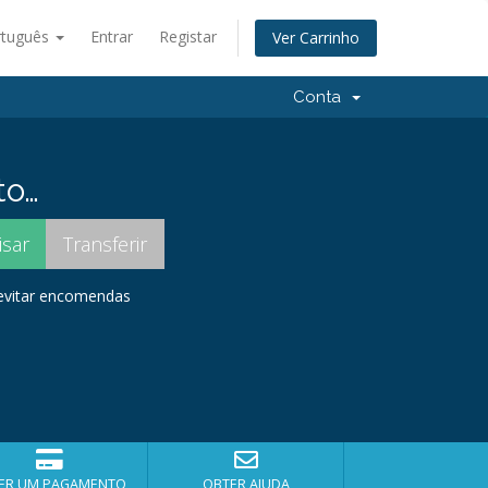
rtuguês
Entrar
Registar
Ver Carrinho
Conta
to…
 evitar encomendas
ER UM PAGAMENTO
OBTER AJUDA